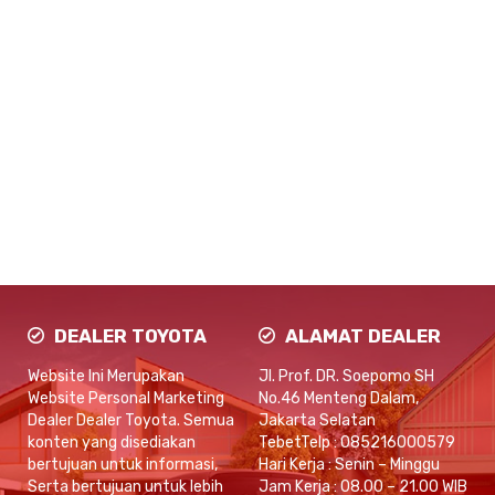
DEALER TOYOTA
ALAMAT DEALER
Website Ini Merupakan
Jl. Prof. DR. Soepomo SH
Website Personal Marketing
No.46 Menteng Dalam,
Dealer Dealer Toyota. Semua
Jakarta Selatan
konten yang disediakan
TebetTelp : 085216000579
bertujuan untuk informasi,
Hari Kerja : Senin – Minggu
Serta bertujuan untuk lebih
Jam Kerja : 08.00 – 21.00 WIB