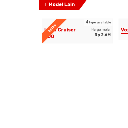
Model Lain
2
4
type available
type available
INDEN
Land Cruiser
Vo
Harga mulai
Harga mulai
Rp 575.4JT
Rp 2.6M
300