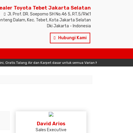
ealer Toyota Tebet Jakarta Selatan
Jl. Prof. DR. Soepomo SH No.46 5, RT.5/RW.1
nteng Dalam, Kec. Tebet, Kota Jakarta Selatan
Dki Jakarta - Indonesia
Hubungi Kami
s Talang Air dan Karpet dasar untuk semua Varian Mobil
Paket Promo Undian Au
David Arios
Sales Executive