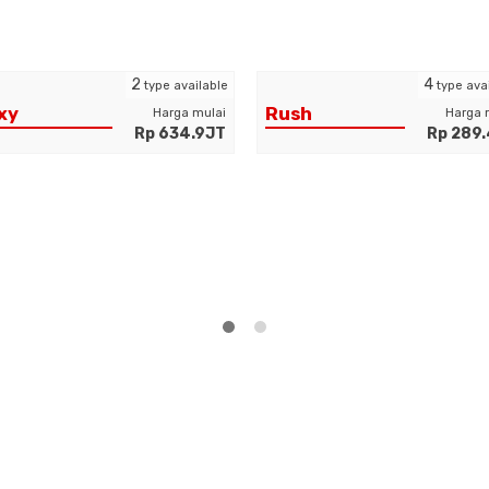
2
4
type available
type ava
xy
Rush
Harga mulai
Harga 
Rp 634.9JT
Rp 289