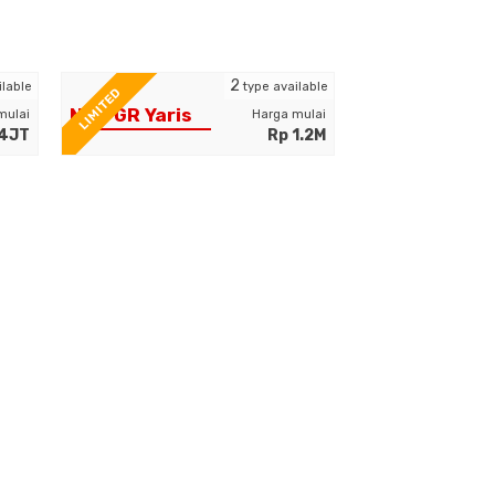
2
ilable
type available
LIMITED
New GR Yaris
mulai
Harga mulai
.4JT
Rp 1.2M
BZ4X