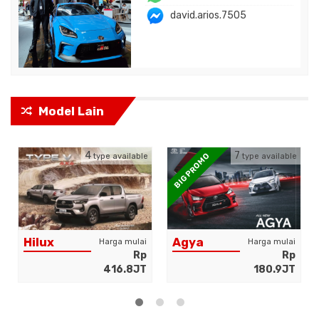
david.arios.7505
Model Lain
4
7
BIG PROMO
type available
type available
Hilux
Agya
Harga mulai
Harga mulai
Rp
Rp
416.8JT
180.9JT