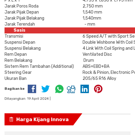
P x L x T
4,735 x 1,830 x 1,795 mm
Jarak Poros Roda
2,750 mm
Jarak Pijak Depan
1,540 mm
Jarak Pijak Belakang
1,540mm
Jarak Terendah
- mm
Sasis
Transmisi
6 Speed A/T with Sport S
Suspensi Depan
Double Wishbone With Coil S
Suspensi Belakang
4 Link With Coil Spring and
Rem Depan
Ventilated Disc
Rem Belakang
Drum
Sistem Rem Tambahan (Additional)
ABS+EBD+BA
Steering Gear
Rock & Pinion, Electronic P
Ukuran Ban
205/65 R16 Alloy
Bagikan ke
Ditayangkan: 19 April 2024 |
Harga Kijang Innova