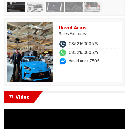
David Arios
Sales Executive
085216000579
085216000579
david.arios.7505
Video