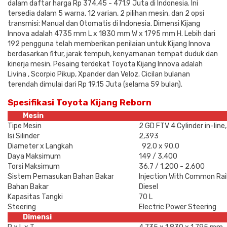
dalam daftar harga Rp 374,45 - 471,9 Juta di Indonesia. Ini
tersedia dalam 5 warna, 12 varian, 2 pilihan mesin, dan 2 opsi
transmisi: Manual dan Otomatis di Indonesia. Dimensi Kijang
Innova adalah 4735 mm L x 1830 mm W x 1795 mm H. Lebih dari
192 pengguna telah memberikan penilaian untuk Kijang Innova
berdasarkan fitur, jarak tempuh, kenyamanan tempat duduk dan
kinerja mesin. Pesaing terdekat Toyota Kijang Innova adalah
Livina , Scorpio Pikup, Xpander dan Veloz. Cicilan bulanan
terendah dimulai dari Rp 19,15 Juta (selama 59 bulan).
Spesifikasi
Toyota Kijang Reborn
Mesin
Tipe Mesin
2 GD FTV 4 Cylinder in-line
Isi Silinder
2,393
Diameter x Langkah
92.0 x 90.0
Daya Maksimum
149 / 3,400
Torsi Maksimum
36.7 / 1,200 - 2,600
Sistem Pemasukan Bahan Bakar
Injection With Common Rai
Bahan Bakar
Diesel
Kapasitas Tangki
70 L
Steering
Electric Power Steering
Dimensi