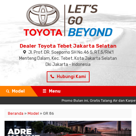
Dealer Toyota Tebet Jakarta Selatan
Jl. Prof. DR. Soepomo SH No.46 5, RT.5/RW.1
Menteng Dalam, Kec. Tebet, Kota Jakarta Selatan
Dki Jakarta - Indonesia
Hubungi Kami
Model
Menu
Promo Bulan ini, Gratis Talang Air dan Karpet da
Beranda
»
Model
» GR 86