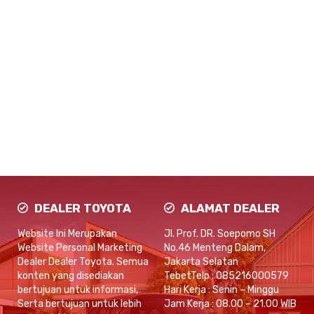
DEALER TOYOTA
ALAMAT DEALER
Website Ini Merupakan
Jl. Prof. DR. Soepomo SH
Website Personal Marketing
No.46 Menteng Dalam,
Dealer Dealer Toyota. Semua
Jakarta Selatan
konten yang disediakan
TebetTelp : 085216000579
bertujuan untuk informasi,
Hari Kerja : Senin – Minggu
Serta bertujuan untuk lebih
Jam Kerja : 08.00 – 21.00 WIB