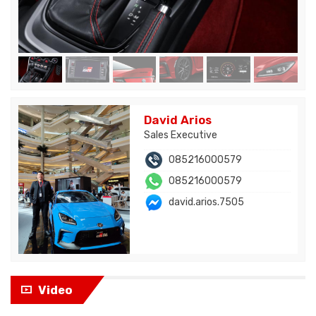
David Arios
Sales Executive
085216000579
085216000579
david.arios.7505
Video