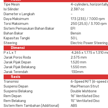
Tipe Mesin
4-cylinders, horizontal
Isi Silinder
2.387 cc
Diameter x Langkah
–
Daya Maksimum
173 (235) / 7.000 rpm
Torsi Maksimum
250 (25,5) / 3.700 rpm
Sistem Pemasukan Bahan Bakar
EFI
Bahan Bakar
Bensin
Kapasitas Tangki
50 L
Steering
Electric Power Steering
Dimensi
P x L x T
4.265 x 1.775 x 1.310 
Jarak Poros Roda
2.575 mm
Jarak Pijak Depan
1.520 mm
Jarak Pijak Belakang
1.550 mm
Jarak Terendah
130mm
Sasis
Transmisi
6-Speed M/T (6-speed 
Suspensi Depan
MacPherson Strut
Suspensi Belakang
Double Wishbone
Rem Depan
16" Ventilated Disc
Rem Belakang
15" Ventilated Disc
Sistem Rem Tambahan (Additional)
ABS