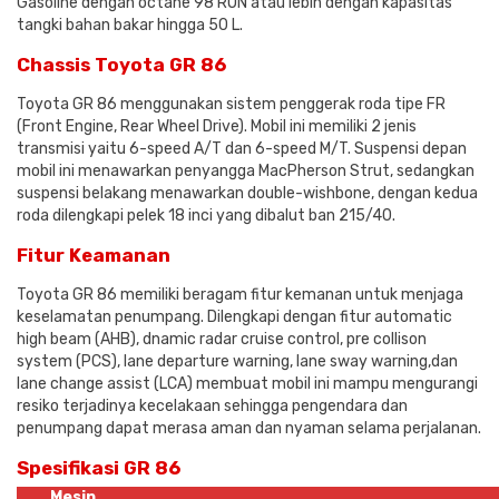
Gasoline dengan octane 98 RON atau lebih dengan kapasitas
tangki bahan bakar hingga 50 L.
Chassis Toyota GR 86
Toyota GR 86 menggunakan sistem penggerak roda tipe FR
(Front Engine, Rear Wheel Drive). Mobil ini memiliki 2 jenis
transmisi yaitu 6-speed A/T dan 6-speed M/T. Suspensi depan
mobil ini menawarkan penyangga MacPherson Strut, sedangkan
suspensi belakang menawarkan double-wishbone, dengan kedua
roda dilengkapi pelek 18 inci yang dibalut ban 215/40.
Fitur Keamanan
Toyota GR 86 memiliki beragam fitur kemanan untuk menjaga
keselamatan penumpang. Dilengkapi dengan fitur automatic
high beam (AHB), dnamic radar cruise control, pre collison
system (PCS), lane departure warning, lane sway warning,dan
lane change assist (LCA) membuat mobil ini mampu mengurangi
resiko terjadinya kecelakaan sehingga pengendara dan
penumpang dapat merasa aman dan nyaman selama perjalanan.
Spesifikasi GR 86
Mesin