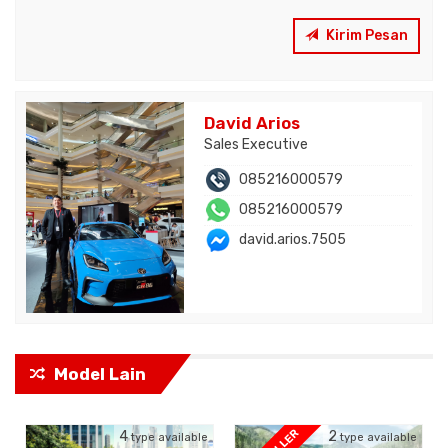
Kirim Pesan
David Arios
Sales Executive
085216000579
085216000579
david.arios.7505
Model Lain
4
2
type available
type available